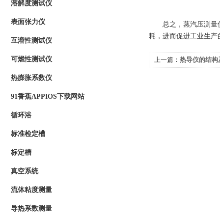
溶解度测试仪
表面张力仪
总之，蒸汽压测量仪
耗，进而促进工业生产的
互溶性测试仪
可燃性测试仪
上一篇：
热导仪的结构
热膨胀系数仪
91香蕉APPIOS下载网站
循环浴
标准检定槽
标定槽
真空系统
流体粘度测量
导热系数测量