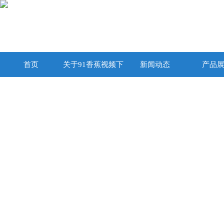
首页
关于91香蕉视频下
新闻动态
产品
载在线