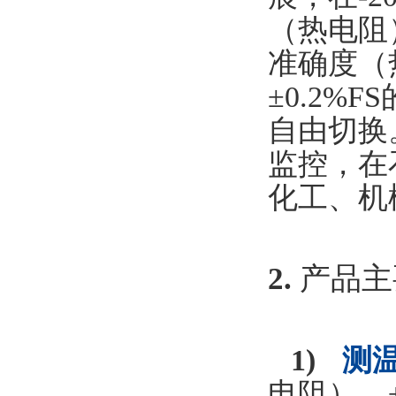
（热电阻）
准确度（热敏
±
0.2%FS
自由切换
监控，
化工、
2.
产品
主
1)
测温
电阻）、