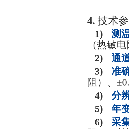
4.
技术参
1)
测温范
（热敏电阻）
2)
通道数
3)
准确
阻）、±
0
4)
分辨率
5)
年变化
6)
采集